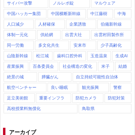
サイバー攻撃
ノルレボ錠
マルウェア
中国ハッカー集団
中国横断新幹線
中江藤樹
中海
人口減少
人材確保
企業誘致
伯備新幹線
体制一元化
供給網
出雲大社
出雲村田製作所
同一労働
多文化共生
安来市
少子高齢化
山陰新幹線
松江城
歯科口腔外科
玉造温泉
生成AI
産業振興
百条委員会
社会構造の変化
米子
結婚
絶景の城
膵臓がん
自立持続可能性自治体
航空ベンチャー
良い睡眠
観光振興
警察
足立美術館
重要インフラ
防犯カメラ
防犯対策
高校授業料無償化
鳥取県
アーカイブ