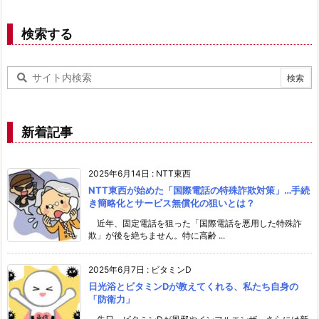
検索する
新着記事
2025年6月14日
:
NTT東西
NTT東西が始めた「国際電話の特殊詐欺対策」…手続
き簡略化とサービス無償化の狙いとは？
近年、固定電話を狙った「国際電話を悪用した特殊詐
欺」が後を絶ちません。特に高齢 ...
2025年6月7日
:
ビタミンD
日光浴とビタミンDが教えてくれる、私たち自身の
「防衛力」