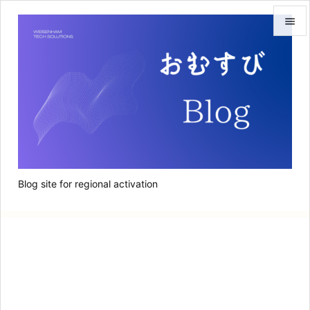


メニュ

サイド

前へ

次へ
Blog site for regional activation

検索