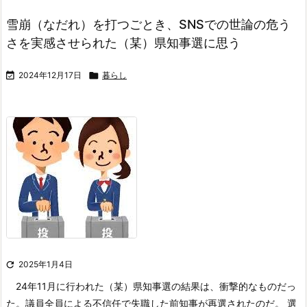
雪崩（なだれ）を打つごとき、SNSでの世論の危う
さを実感させられた（某）県知事選に思う

2024年12月17日

暮らし

2025年1月4日
24年11月に行われた（某）県知事選の結果は、衝撃的なものだっ
た。
議員全員による不信任で失職した前知事が再選されたのだ。 選