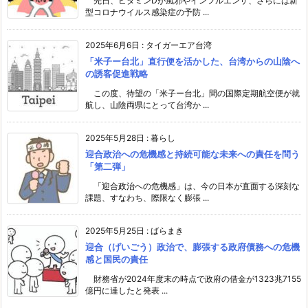
先日、ビタミンDが風邪やインフルエンザ、さらには新
型コロナウイルス感染症の予防 ...
2025年6月6日
:
タイガーエア台湾
「米子ー台北」直行便を活かした、台湾からの山陰へ
の誘客促進戦略
この度、待望の「米子ー台北」間の国際定期航空便が就
航し、山陰両県にとって台湾か ...
2025年5月28日
:
暮らし
迎合政治への危機感と持続可能な未来への責任を問う
「第二弾」
「迎合政治への危機感」は、今の日本が直面する深刻な
課題、すなわち、際限なく膨張 ...
2025年5月25日
:
ばらまき
迎合（げいごう）政治で、膨張する政府債務への危機
感と国民の責任
財務省が2024年度末の時点で政府の借金が1323兆7155
億円に達したと発表 ...