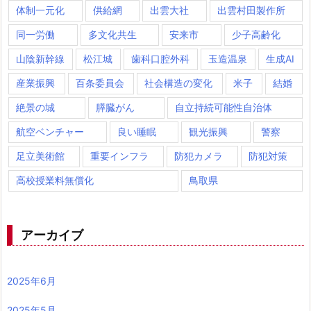
体制一元化
供給網
出雲大社
出雲村田製作所
同一労働
多文化共生
安来市
少子高齢化
山陰新幹線
松江城
歯科口腔外科
玉造温泉
生成AI
産業振興
百条委員会
社会構造の変化
米子
結婚
絶景の城
膵臓がん
自立持続可能性自治体
航空ベンチャー
良い睡眠
観光振興
警察
足立美術館
重要インフラ
防犯カメラ
防犯対策
高校授業料無償化
鳥取県
アーカイブ
2025年6月
2025年5月