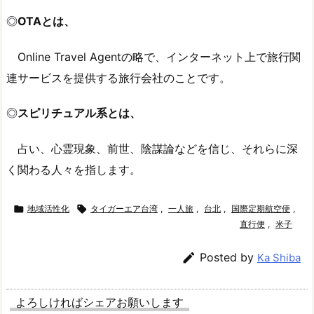
◎
OTAとは、
Online Travel Agentの略で、インターネット上で旅行関
連サービスを提供する旅行会社のことです。
◎
スピリチュアル系とは、
占い、心霊現象、前世、陰謀論などを信じ、それらに深
く関わる人々を指します。

地域活性化

タイガーエア台湾
,
一人旅
,
台北
,
国際定期航空便
,
直行便
,
米子

Posted by
Ka Shiba
よろしければシェアお願いします