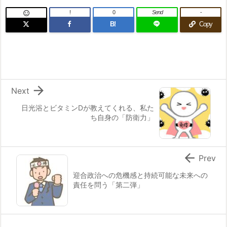
!
0
Send
-

B!
Copy

Next
日光浴とビタミンDが教えてくれる、私た
ち自身の「防衛力」

Prev
迎合政治への危機感と持続可能な未来への
責任を問う「第二弾」