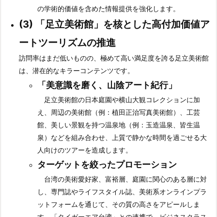
の学術的価値を含めた情報提供を強化します。
(3)
「足立美術館」を核とした高付加価値ア
ートツーリズムの推進
訪問率はまだ低いものの、極めて高い満足度を誇る足立美術館
は、潜在的なキラーコンテンツです。
「美意識を磨く、山陰アート紀行」
足立美術館の日本庭園や横山大観コレクションに加
え、周辺の美術館（例：植田正治写真美術館）、工芸
館、美しい景観を持つ温泉地（例：玉造温泉、皆生温
泉）などを組み合わせ、上質で静かな時間を過ごせる大
人向けのツアーを造成します。
ターゲットを絞ったプロモーション
台湾の美術愛好家、富裕層、庭園に関心のある層に対
し、専門誌やライフスタイル誌、美術系オンラインプラ
ットフォームを通じて、その質の高さをアピールしま
す。「タイガーエア台湾」との連携で、ビジネスクラス