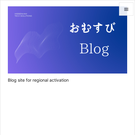


メニュ

サイド

前へ

次へ
Blog site for regional activation

検索