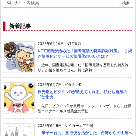
新着記事
2025年6月14日
:
NTT東西
NTT東西が始めた「国際電話の特殊詐欺対策」…手続
き簡略化とサービス無償化の狙いとは？
近年、固定電話を狙った「国際電話を悪用した特殊詐
欺」が後を絶ちません。特に高齢 ...
2025年6月7日
:
ビタミンD
日光浴とビタミンDが教えてくれる、私たち自身の
「防衛力」
先日、ビタミンDが風邪やインフルエンザ、さらには新
型コロナウイルス感染症の予防 ...
2025年6月6日
:
タイガーエア台湾
「米子ー台北」直行便を活かした、台湾からの山陰へ