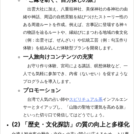
出雲大社に加え、八重垣神社、美保神社の各神社の由
緒や神話、周辺の自然景観を結びつけたストーリー性の
ある周遊ルートを作成。例えば、古事記に登場する神々
の物語を辿るルートや、縁結びにまつわる地域の食文化
（例：出雲そば、ぜんざい）や伝統工芸（例：勾玉作り
体験）を組み込んだ体験型プランを開発します。
一人旅向けコンテンツの充実
お守り作り体験、宮司による講話、瞑想体験など、一
人でも気軽に参加でき、内省（ないせい）を促すような
プログラムを導入します。
プロモーション
台湾で人気の占い師や
スピリチュアル系
インフルエン
サーとタイアップし、「山陰の聖地で運気を高める旅」
といった切り口で発信してはどうでしょう。
(2)
「歴史・文化探訪」の質の向上と多様化
台湾人観光客の歴史・文化への高い関心に応えるため、より専