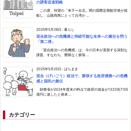
の誘客促進戦略
この度、待望の「米子ー台北」間の国際定期航空便が就
航し、山陰両県にとって台湾か ...
2025年5月28日
:
暮らし
迎合政治への危機感と持続可能な未来への責任を問う
「第二弾」
「迎合政治への危機感」は、今の日本が直面する深刻な
課題、すなわち、際限なく膨張 ...
2025年5月25日
:
ばらまき
迎合（げいごう）政治で、膨張する政府債務への危機
感と国民の責任
財務省が2024年度末の時点で政府の借金が1323兆7155
億円に達したと発表 ...
カテゴリー