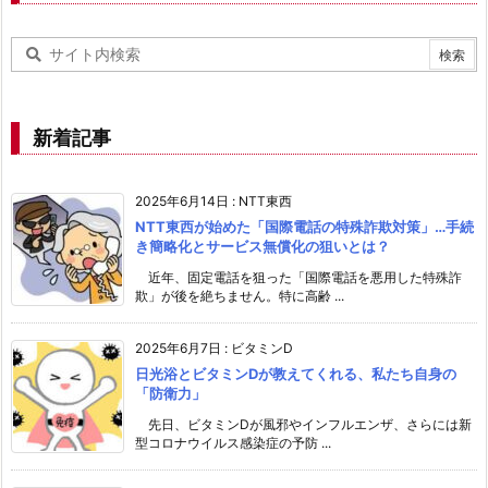
新着記事
2025年6月14日
:
NTT東西
NTT東西が始めた「国際電話の特殊詐欺対策」…手続
き簡略化とサービス無償化の狙いとは？
近年、固定電話を狙った「国際電話を悪用した特殊詐
欺」が後を絶ちません。特に高齢 ...
2025年6月7日
:
ビタミンD
日光浴とビタミンDが教えてくれる、私たち自身の
「防衛力」
先日、ビタミンDが風邪やインフルエンザ、さらには新
型コロナウイルス感染症の予防 ...