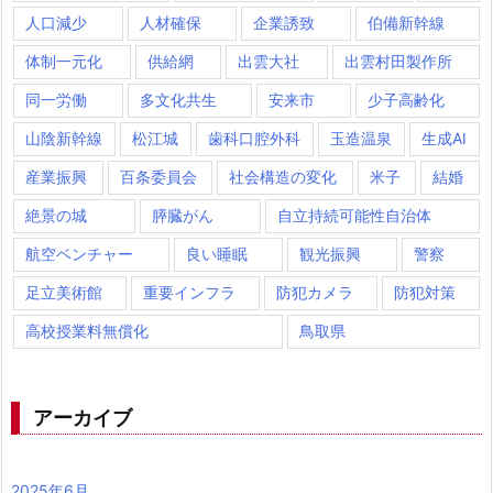
人口減少
人材確保
企業誘致
伯備新幹線
体制一元化
供給網
出雲大社
出雲村田製作所
同一労働
多文化共生
安来市
少子高齢化
山陰新幹線
松江城
歯科口腔外科
玉造温泉
生成AI
産業振興
百条委員会
社会構造の変化
米子
結婚
絶景の城
膵臓がん
自立持続可能性自治体
航空ベンチャー
良い睡眠
観光振興
警察
足立美術館
重要インフラ
防犯カメラ
防犯対策
高校授業料無償化
鳥取県
アーカイブ
2025年6月