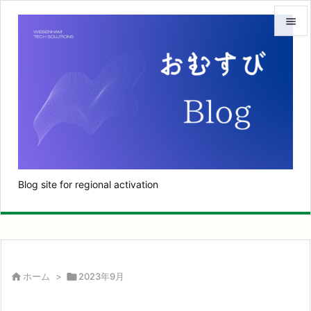


メニュ

サイド

前へ

次へ
Blog site for regional activation

検索

ホーム
>

2023年9月