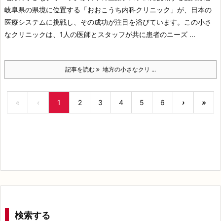
岐阜県の県境に位置する「おおこうち内科クリニック」が、日本の
医療システムに挑戦し、その成功が注目を浴びています。この小さ
なクリニックは、1人の医師とスタッフが共に患者のニーズ ...
記事を読む
地方の小さなクリ ...
«
‹
1
2
3
4
5
6
›
»
検索する