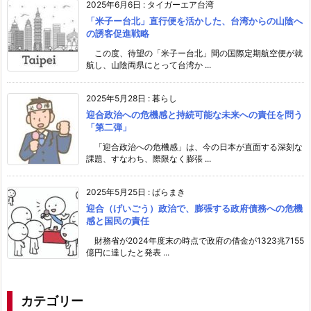
2025年6月6日
:
タイガーエア台湾
「米子ー台北」直行便を活かした、台湾からの山陰へ
の誘客促進戦略
この度、待望の「米子ー台北」間の国際定期航空便が就
航し、山陰両県にとって台湾か ...
2025年5月28日
:
暮らし
迎合政治への危機感と持続可能な未来への責任を問う
「第二弾」
「迎合政治への危機感」は、今の日本が直面する深刻な
課題、すなわち、際限なく膨張 ...
2025年5月25日
:
ばらまき
迎合（げいごう）政治で、膨張する政府債務への危機
感と国民の責任
財務省が2024年度末の時点で政府の借金が1323兆7155
億円に達したと発表 ...
カテゴリー