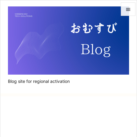


メニュ

サイド

前へ

次へ
Blog site for regional activation

検索