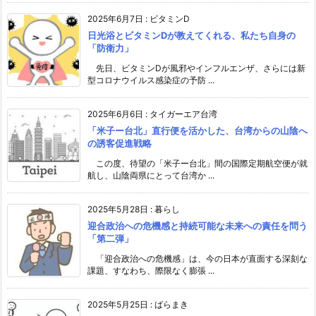
2025年6月7日
:
ビタミンD
日光浴とビタミンDが教えてくれる、私たち自身の
「防衛力」
先日、ビタミンDが風邪やインフルエンザ、さらには新
型コロナウイルス感染症の予防 ...
2025年6月6日
:
タイガーエア台湾
「米子ー台北」直行便を活かした、台湾からの山陰へ
の誘客促進戦略
この度、待望の「米子ー台北」間の国際定期航空便が就
航し、山陰両県にとって台湾か ...
2025年5月28日
:
暮らし
迎合政治への危機感と持続可能な未来への責任を問う
「第二弾」
「迎合政治への危機感」は、今の日本が直面する深刻な
課題、すなわち、際限なく膨張 ...
2025年5月25日
:
ばらまき