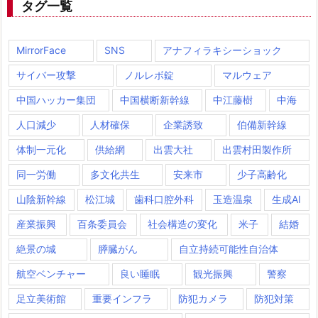
タグ一覧
MirrorFace
SNS
アナフィラキシーショック
サイバー攻撃
ノルレボ錠
マルウェア
中国ハッカー集団
中国横断新幹線
中江藤樹
中海
人口減少
人材確保
企業誘致
伯備新幹線
体制一元化
供給網
出雲大社
出雲村田製作所
同一労働
多文化共生
安来市
少子高齢化
山陰新幹線
松江城
歯科口腔外科
玉造温泉
生成AI
産業振興
百条委員会
社会構造の変化
米子
結婚
絶景の城
膵臓がん
自立持続可能性自治体
航空ベンチャー
良い睡眠
観光振興
警察
足立美術館
重要インフラ
防犯カメラ
防犯対策