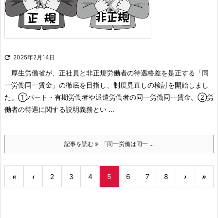

2025年2月14日
厚生労働省が、正社員と非正規労働者の待遇格差を是正する「同
一労働同一賃金」の徹底を目指し、制度見直しの検討を開始しまし
た。
①パート・有期労働者や派遣労働者の同一労働同一賃金。
②労
働者の待遇に関する説明義務とい ...
記事を読む
「同一労働は同一 ...
«
‹
2
3
4
5
6
7
8
›
»