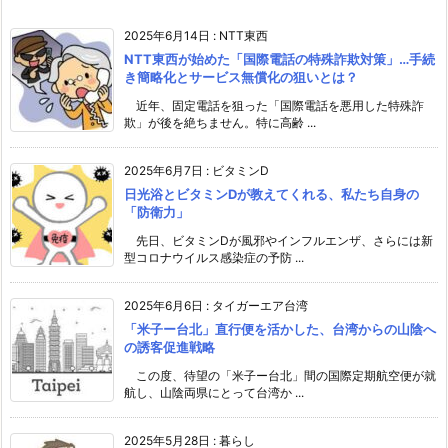
2025年6月14日
:
NTT東西
NTT東西が始めた「国際電話の特殊詐欺対策」…手続
き簡略化とサービス無償化の狙いとは？
近年、固定電話を狙った「国際電話を悪用した特殊詐
欺」が後を絶ちません。特に高齢 ...
2025年6月7日
:
ビタミンD
日光浴とビタミンDが教えてくれる、私たち自身の
「防衛力」
先日、ビタミンDが風邪やインフルエンザ、さらには新
型コロナウイルス感染症の予防 ...
2025年6月6日
:
タイガーエア台湾
「米子ー台北」直行便を活かした、台湾からの山陰へ
の誘客促進戦略
この度、待望の「米子ー台北」間の国際定期航空便が就
航し、山陰両県にとって台湾か ...
2025年5月28日
:
暮らし