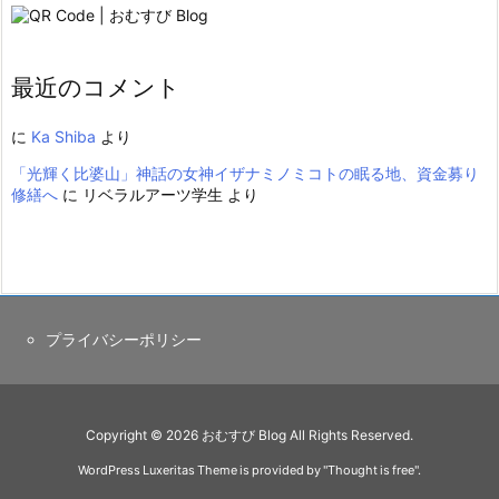
最近のコメント
に
Ka Shiba
より
「光輝く比婆山」神話の女神イザナミノミコトの眠る地、資金募り
修繕へ
に
リベラルアーツ学生
より
プライバシーポリシー
Copyright ©
2026
おむすび Blog
All Rights Reserved.
WordPress Luxeritas Theme is provided by "
Thought is free
".