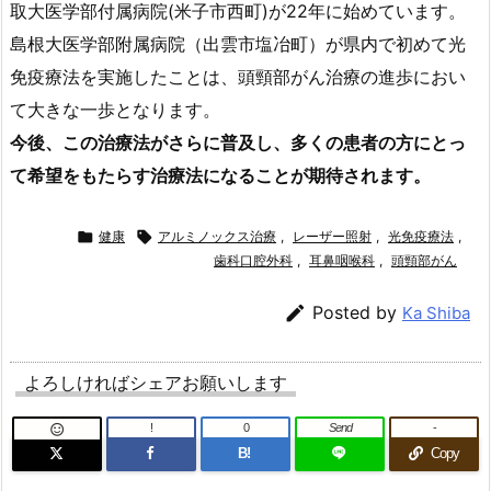
取大医学部付属病院(米子市西町)が22年に始めています。
島根大医学部附属病院（出雲市塩冶町）が県内で初めて光
免疫療法を実施したことは、頭頸部がん治療の進歩におい
て大きな一歩となります。
今後、この治療法がさらに普及し、多くの患者の方にとっ
て希望をもたらす治療法になることが期待されます。

健康

アルミノックス治療
,
レーザー照射
,
光免疫療法
,
歯科口腔外科
,
耳鼻咽喉科
,
頭頸部がん

Posted by
Ka Shiba
よろしければシェアお願いします
!
0
Send
-

B!
Copy