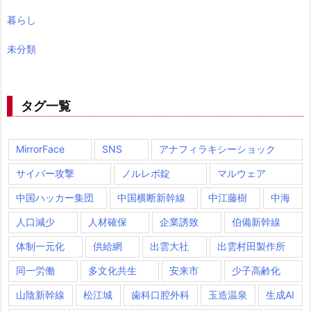
暮らし
未分類
タグ一覧
MirrorFace
SNS
アナフィラキシーショック
サイバー攻撃
ノルレボ錠
マルウェア
中国ハッカー集団
中国横断新幹線
中江藤樹
中海
人口減少
人材確保
企業誘致
伯備新幹線
体制一元化
供給網
出雲大社
出雲村田製作所
同一労働
多文化共生
安来市
少子高齢化
山陰新幹線
松江城
歯科口腔外科
玉造温泉
生成AI