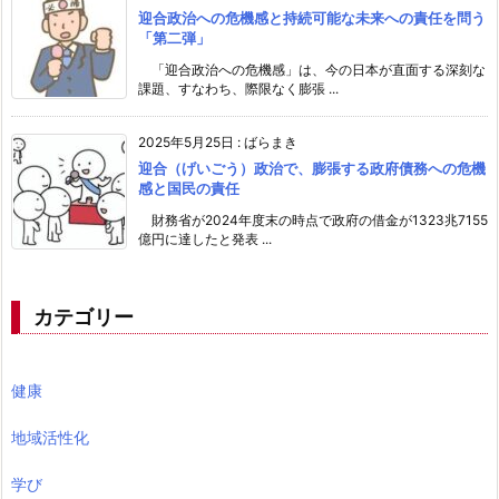
迎合政治への危機感と持続可能な未来への責任を問う
「第二弾」
「迎合政治への危機感」は、今の日本が直面する深刻な
課題、すなわち、際限なく膨張 ...
2025年5月25日
:
ばらまき
迎合（げいごう）政治で、膨張する政府債務への危機
感と国民の責任
財務省が2024年度末の時点で政府の借金が1323兆7155
億円に達したと発表 ...
カテゴリー
健康
地域活性化
学び