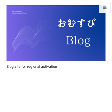


メニュ

サイド

前へ

次へ
Blog site for regional activation

検索