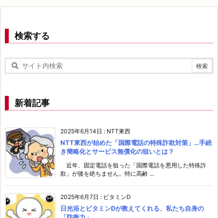
検索する
新着記事
2025年6月14日
:
NTT東西
NTT東西が始めた「国際電話の特殊詐欺対策」…手続
き簡略化とサービス無償化の狙いとは？
近年、固定電話を狙った「国際電話を悪用した特殊詐
欺」が後を絶ちません。特に高齢 ...
2025年6月7日
:
ビタミンD
日光浴とビタミンDが教えてくれる、私たち自身の
「防衛力」