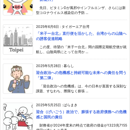
先日、ビタミンDが風邪やインフルエンザ、さらには新
型コロナウイルス感染症の予防 ...
2025年6月6日
:
タイガーエア台湾
「米子ー台北」直行便を活かした、台湾からの山陰へ
の誘客促進戦略
この度、待望の「米子ー台北」間の国際定期航空便が就
航し、山陰両県にとって台湾か ...
2025年5月28日
:
暮らし
迎合政治への危機感と持続可能な未来への責任を問う
「第二弾」
「迎合政治への危機感」は、今の日本が直面する深刻な
課題、すなわち、際限なく膨張 ...
2025年5月25日
:
ばらまき
迎合（げいごう）政治で、膨張する政府債務への危機
感と国民の責任
財務省が2024年度末の時点で政府の借金が1323兆7155