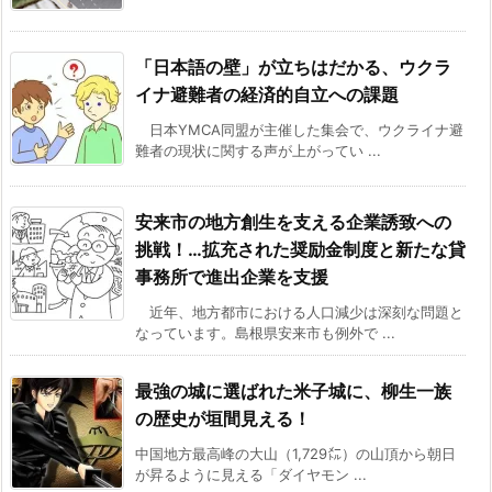
「日本語の壁」が立ちはだかる、ウクラ
イナ避難者の経済的自立への課題
日本YMCA同盟が主催した集会で、ウクライナ避
難者の現状に関する声が上がってい ...
安来市の地方創生を支える企業誘致への
挑戦！…拡充された奨励金制度と新たな貸
事務所で進出企業を支援
近年、地方都市における人口減少は深刻な問題と
なっています。島根県安来市も例外で ...
最強の城に選ばれた米子城に、柳生一族
の歴史が垣間見える！
中国地方最高峰の大山（1,729㍍）の山頂から朝日
が昇るように見える「ダイヤモン ...