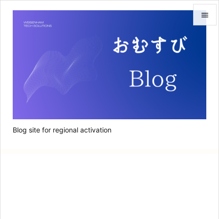


メニュ

サイド

前へ

次へ
Blog site for regional activation

検索