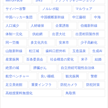
MirrorFace
SNS
アナフィラキシーショック
サイバー攻撃
ノルレボ錠
マルウェア
中国ハッカー集団
中国横断新幹線
中江藤樹
中海
人口減少
人材確保
企業誘致
伯備新幹線
体制一元化
供給網
出雲大社
出雲村田製作所
同一労働
多文化共生
安来市
少子高齢化
山陰新幹線
松江城
歯科口腔外科
玉造温泉
生成AI
産業振興
百条委員会
社会構造の変化
米子
結婚
絶景の城
膵臓がん
自立持続可能性自治体
航空ベンチャー
良い睡眠
観光振興
警察
足立美術館
重要インフラ
防犯カメラ
防犯対策
高校授業料無償化
鳥取県