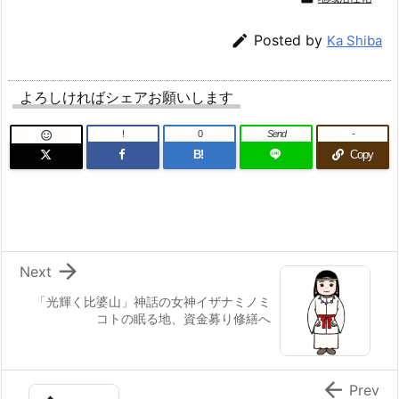

Posted by
Ka Shiba
よろしければシェアお願いします
!
0
Send
-

B!
Copy

Next
「光輝く比婆山」神話の女神イザナミノミ
コトの眠る地、資金募り修繕へ

Prev