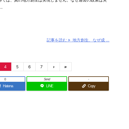
.
記事を読む
地方創生、なぜ成 ...
4
5
6
7
›
»
0
Send
-
!
Hatena
LINE
Copy