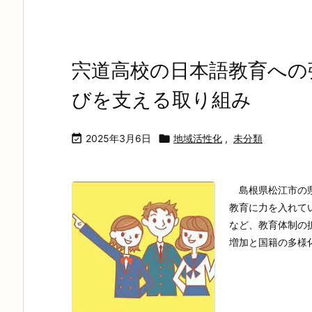
宍道高校の日本語教育への
びを支える取り組み

2025年3月6日

地域活性化
,
未分類
島根県松江市の県
教育に力を入れて
など、教育体制の
増加と国籍の多様化が