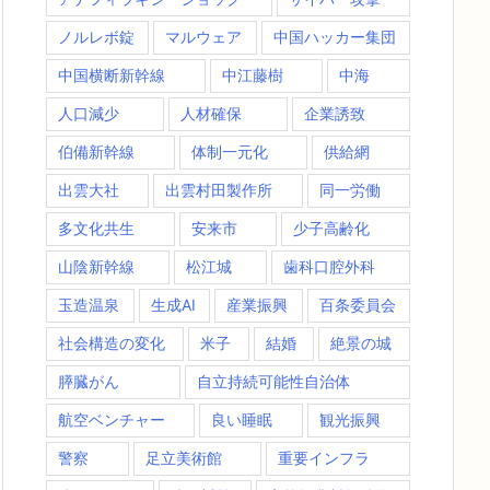
ノルレボ錠
マルウェア
中国ハッカー集団
中国横断新幹線
中江藤樹
中海
人口減少
人材確保
企業誘致
伯備新幹線
体制一元化
供給網
出雲大社
出雲村田製作所
同一労働
多文化共生
安来市
少子高齢化
山陰新幹線
松江城
歯科口腔外科
玉造温泉
生成AI
産業振興
百条委員会
社会構造の変化
米子
結婚
絶景の城
膵臓がん
自立持続可能性自治体
航空ベンチャー
良い睡眠
観光振興
警察
足立美術館
重要インフラ