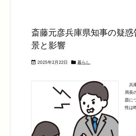
斎藤元彦兵庫県知事の疑惑
景と影響

2025年2月22日

暮らし
兵庫
局長
題に
性は