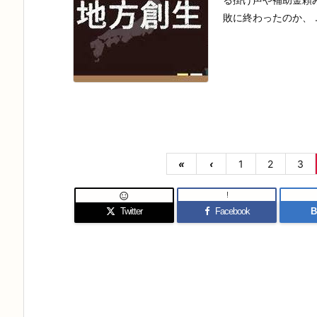
敗に終わったのか、 ..
«
‹
1
2
3
!

Twitter
Facebook
B