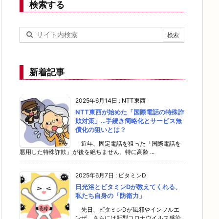
検索する
新着記事
2025年6月14日
:
NTT東西
NTT東西が始めた「国際電話の特殊詐
欺対策」…手続き簡略化とサービス無
償化の狙いとは？
近年、固定電話を狙った「国際電話を
悪用した特殊詐欺」が後を絶ちません。特に高齢 ...
2025年6月7日
:
ビタミンD
日光浴とビタミンDが教えてくれる、
私たち自身の「防衛力」
先日、ビタミンDが風邪やインフルエ
ンザ、さらには新型コロナウイルス感染