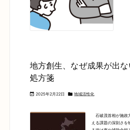
地方創生、なぜ成果が出な
処方箋

2025年2月22日

地域活性化
石破茂首相が施政方
える課題の深刻さを
る掛け声や補助金頼