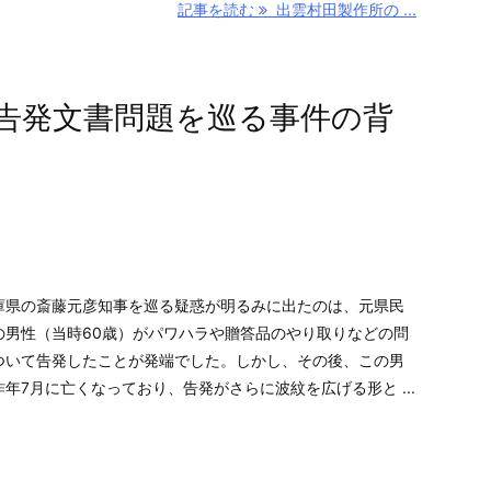
記事を読む
出雲村田製作所の ...
告発文書問題を巡る事件の背
県の斎藤元彦知事を巡る疑惑が明るみに出たのは、元県民
の男性（当時60歳）がパワハラや贈答品のやり取りなどの問
ついて告発したことが発端でした。しかし、その後、この男
昨年7月に亡くなっており、告発がさらに波紋を広げる形と ...