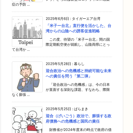
症の予防 ...
2025年6月6日
:
タイガーエア台湾
「米子ー台北」直行便を活かした、台
湾からの山陰への誘客促進戦略
この度、待望の「米子ー台北」間の国
際定期航空便が就航し、山陰両県にとっ
て台湾か ...
2025年5月28日
:
暮らし
迎合政治への危機感と持続可能な未来
への責任を問う「第二弾」
「迎合政治への危機感」は、今の日本
が直面する深刻な課題、すなわち、際限
なく膨張 ...
2025年5月25日
:
ばらまき
迎合（げいごう）政治で、膨張する政
府債務への危機感と国民の責任
財務省が2024年度末の時点で政府の借