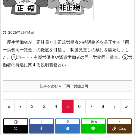

2025年2月14日
厚生労働省が、正社員と非正規労働者の待遇格差を是正する「同
一労働同一賃金」の徹底を目指し、制度見直しの検討を開始しまし
た。
①パート・有期労働者や派遣労働者の同一労働同一賃金。
②労
働者の待遇に関する説明義務とい ...
記事を読む
「同一労働は同一 ...
«
‹
2
3
4
5
6
7
8
›
»
!
0
Send
-

B!
Copy