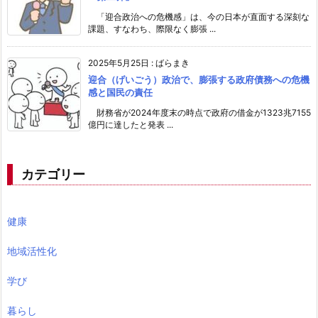
「迎合政治への危機感」は、今の日本が直面する深刻な
課題、すなわち、際限なく膨張 ...
2025年5月25日
:
ばらまき
迎合（げいごう）政治で、膨張する政府債務への危機
感と国民の責任
財務省が2024年度末の時点で政府の借金が1323兆7155
億円に達したと発表 ...
カテゴリー
健康
地域活性化
学び
暮らし