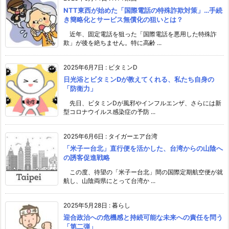
NTT東西が始めた「国際電話の特殊詐欺対策」…手続
き簡略化とサービス無償化の狙いとは？
近年、固定電話を狙った「国際電話を悪用した特殊詐
欺」が後を絶ちません。特に高齢 ...
2025年6月7日
:
ビタミンD
日光浴とビタミンDが教えてくれる、私たち自身の
「防衛力」
先日、ビタミンDが風邪やインフルエンザ、さらには新
型コロナウイルス感染症の予防 ...
2025年6月6日
:
タイガーエア台湾
「米子ー台北」直行便を活かした、台湾からの山陰へ
の誘客促進戦略
この度、待望の「米子ー台北」間の国際定期航空便が就
航し、山陰両県にとって台湾か ...
2025年5月28日
:
暮らし
迎合政治への危機感と持続可能な未来への責任を問う
「第二弾」