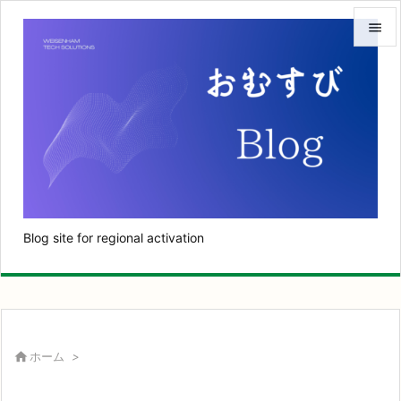


メニュ

サイド

前へ

次へ
Blog site for regional activation

検索

ホーム
>