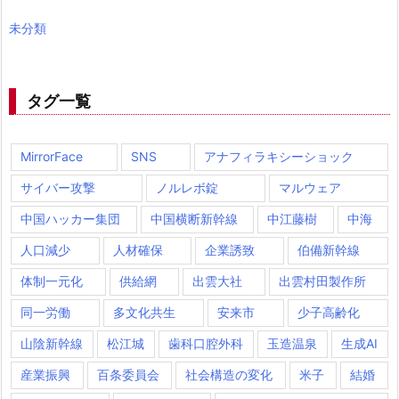
未分類
タグ一覧
MirrorFace
SNS
アナフィラキシーショック
サイバー攻撃
ノルレボ錠
マルウェア
中国ハッカー集団
中国横断新幹線
中江藤樹
中海
人口減少
人材確保
企業誘致
伯備新幹線
体制一元化
供給網
出雲大社
出雲村田製作所
同一労働
多文化共生
安来市
少子高齢化
山陰新幹線
松江城
歯科口腔外科
玉造温泉
生成AI
産業振興
百条委員会
社会構造の変化
米子
結婚