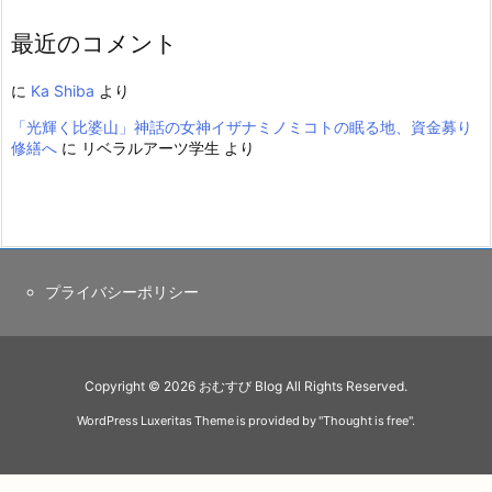
最近のコメント
に
Ka Shiba
より
「光輝く比婆山」神話の女神イザナミノミコトの眠る地、資金募り
修繕へ
に
リベラルアーツ学生
より
プライバシーポリシー
Copyright ©
2026
おむすび Blog
All Rights Reserved.
WordPress Luxeritas Theme is provided by "
Thought is free
".