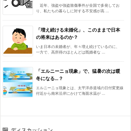
近年、強盗や強盗致傷事件が全国で多発してお
り、私たちの暮らしに対する不安感が高 ...
「増え続ける未婚化」、このままで日本
の将来はあるのか？
いま日本の未婚者が、年々増え続けているのに、
一方で、高所得のほとんどは既婚者な ...
「エルニーニョ現象」で、猛暑の次は暖
冬になる…？
エルニーニョ現象とは、太平洋赤道域の日付変更線
付近から南米沿岸にかけて海面水温が ...
ディスカッション