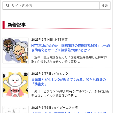
新着記事
2025年6月14日
:
NTT東西
NTT東西が始めた「国際電話の特殊詐欺対策」…手続
き簡略化とサービス無償化の狙いとは？
近年、固定電話を狙った「国際電話を悪用した特殊詐
欺」が後を絶ちません。特に高齢 ...
2025年6月7日
:
ビタミンD
日光浴とビタミンDが教えてくれる、私たち自身の
「防衛力」
先日、ビタミンDが風邪やインフルエンザ、さらには新
型コロナウイルス感染症の予防 ...
2025年6月6日
:
タイガーエア台湾