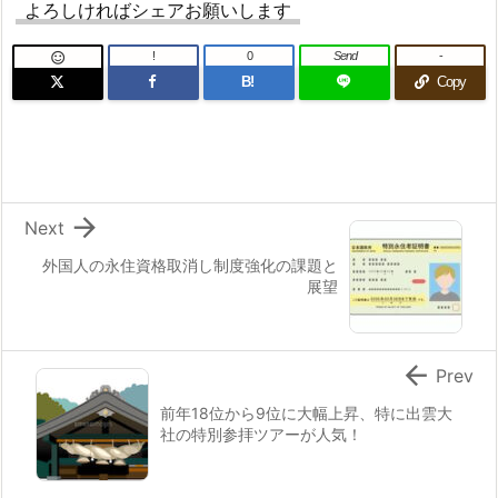
よろしければシェアお願いします
!
0
Send
-

B!
Copy

Next
外国人の永住資格取消し制度強化の課題と
展望

Prev
前年18位から9位に大幅上昇、特に出雲大
社の特別参拝ツアーが人気！