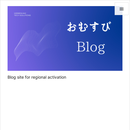


メニュ

サイド

前へ

次へ
Blog site for regional activation

検索