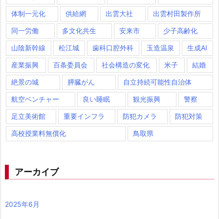
体制一元化
供給網
出雲大社
出雲村田製作所
同一労働
多文化共生
安来市
少子高齢化
山陰新幹線
松江城
歯科口腔外科
玉造温泉
生成AI
産業振興
百条委員会
社会構造の変化
米子
結婚
絶景の城
膵臓がん
自立持続可能性自治体
航空ベンチャー
良い睡眠
観光振興
警察
足立美術館
重要インフラ
防犯カメラ
防犯対策
高校授業料無償化
鳥取県
アーカイブ
2025年6月