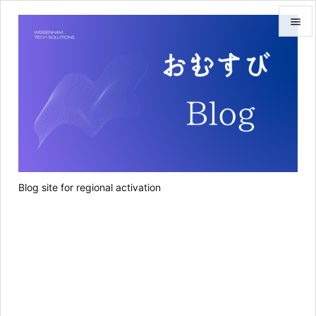


メニュ

サイド

前へ

次へ
Blog site for regional activation

検索