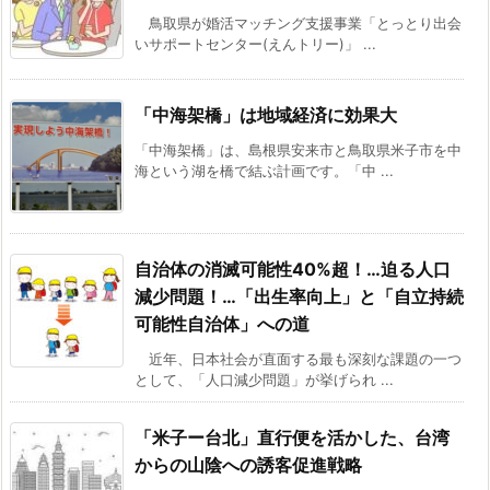
鳥取県が婚活マッチング支援事業「とっとり出会
いサポートセンター(えんトリー)」 ...
「中海架橋」は地域経済に効果大
「中海架橋」は、島根県安来市と鳥取県米子市を中
海という湖を橋で結ぶ計画です。「中 ...
自治体の消滅可能性40%超！…迫る人口
減少問題！…「出生率向上」と「自立持続
可能性自治体」への道
近年、日本社会が直面する最も深刻な課題の一つ
として、「人口減少問題」が挙げられ ...
「米子ー台北」直行便を活かした、台湾
からの山陰への誘客促進戦略