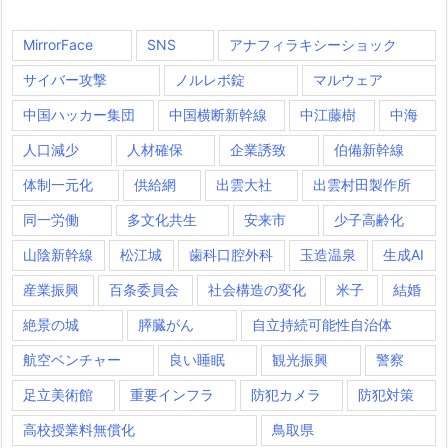
MirrorFace
SNS
アナフィラキシーショック
サイバー攻撃
ノルレボ錠
マルウェア
中国ハッカー集団
中国横断新幹線
中江藤樹
中海
人口減少
人材確保
企業誘致
伯備新幹線
体制一元化
供給網
出雲大社
出雲村田製作所
同一労働
多文化共生
安来市
少子高齢化
山陰新幹線
松江城
歯科口腔外科
玉造温泉
生成AI
産業振興
百条委員会
社会構造の変化
米子
結婚
絶景の城
膵臓がん
自立持続可能性自治体
航空ベンチャー
良い睡眠
観光振興
警察
足立美術館
重要インフラ
防犯カメラ
防犯対策
高校授業料無償化
鳥取県