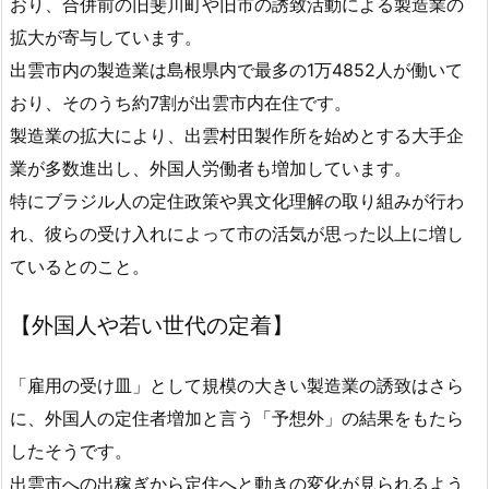
おり、合併前の旧斐川町や旧市の誘致活動による製造業の
拡大が寄与しています。
出雲市内の製造業は島根県内で最多の1万4852人が働いて
おり、そのうち約7割が出雲市内在住です。
製造業の拡大により、出雲村田製作所を始めとする大手企
業が多数進出し、外国人労働者も増加しています。
特にブラジル人の定住政策や異文化理解の取り組みが行わ
れ、彼らの受け入れによって市の活気が思った以上に増し
ているとのこと。
【外国人や若い世代の定着】
「雇用の受け皿」として規模の大きい製造業の誘致はさら
に、外国人の定住者増加と言う「予想外」の結果をもたら
したそうです。
出雲市への出稼ぎから定住へと動きの変化が見られるよう