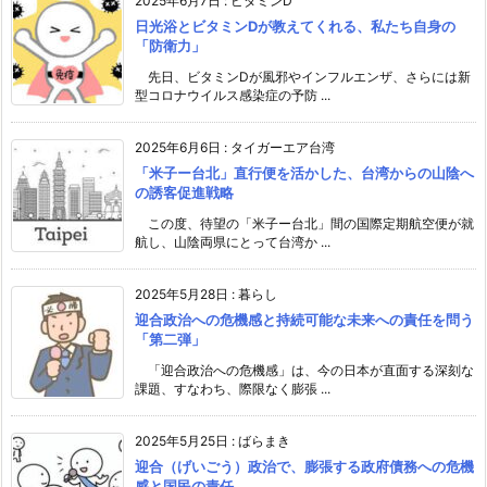
2025年6月7日
:
ビタミンD
日光浴とビタミンDが教えてくれる、私たち自身の
「防衛力」
先日、ビタミンDが風邪やインフルエンザ、さらには新
型コロナウイルス感染症の予防 ...
2025年6月6日
:
タイガーエア台湾
「米子ー台北」直行便を活かした、台湾からの山陰へ
の誘客促進戦略
この度、待望の「米子ー台北」間の国際定期航空便が就
航し、山陰両県にとって台湾か ...
2025年5月28日
:
暮らし
迎合政治への危機感と持続可能な未来への責任を問う
「第二弾」
「迎合政治への危機感」は、今の日本が直面する深刻な
課題、すなわち、際限なく膨張 ...
2025年5月25日
:
ばらまき
迎合（げいごう）政治で、膨張する政府債務への危機
感と国民の責任