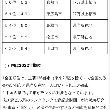
５０位（５３）
倉敷市
17万以上都市
５１位（４９）
東広島市
17万以上都市
５４位（６０）
鳥取市
県庁所在地
５７位（５５）
松江市
県庁所在地
６２位（６４）
山口市
県庁所在地
（ ）内は2022年順位
1.全国順位は、主要136都市（東京23区を除く）で全国の政
令指定都市と県庁所在地、人口17万人以上の都市。
2.中国５県では11市がランクの対象となっています。
(注) 森ビル系のシンクタンクで森記念財団・都市戦略研究
所(東京・港区)が、経済や住みやすさなど都市を多角的に分