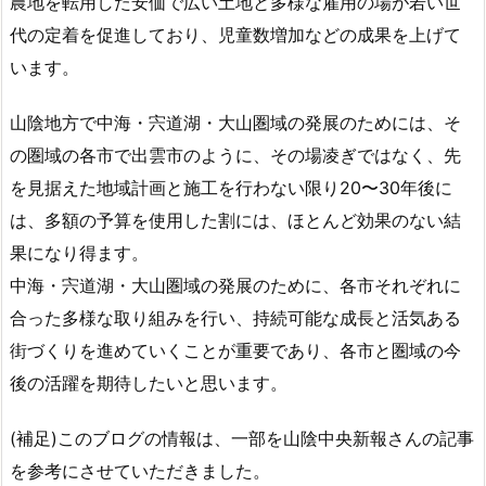
農地を転用した安価で広い土地と多様な雇用の場が若い世
代の定着を促進しており、児童数増加などの成果を上げて
います。
山陰地方で中海・宍道湖・大山圏域の発展のためには、そ
の圏域の各市で出雲市のように、その場凌ぎではなく、先
を見据えた地域計画と施工を行わない限り20〜30年後に
は、多額の予算を使用した割には、ほとんど効果のない結
果になり得ます。
中海・宍道湖・大山圏域の発展のために、各市それぞれに
合った多様な取り組みを行い、持続可能な成長と活気ある
街づくりを進めていくことが重要であり、各市と圏域の今
後の活躍を期待したいと思います。
(補足)このブログの情報は、一部を山陰中央新報さんの記事
を参考にさせていただきました。