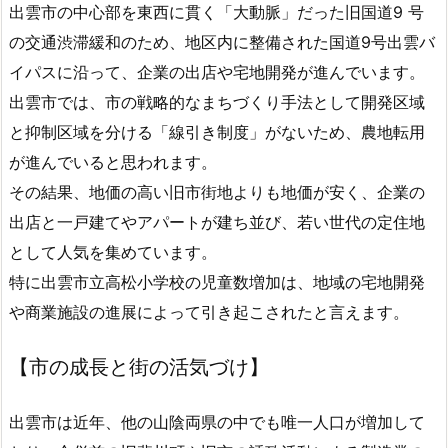
出雲市の中心部を東西に貫く「大動脈」だった旧国道9 号
の交通渋滞緩和のため、地区内に整備された国道9号出雲バ
イパスに沿って、企業の出店や宅地開発が進んでいます。
出雲市では、市の戦略的なまちづくり手法として開発区域
と抑制区域を分ける「線引き制度」がないため、農地転用
が進んでいると思われます。
その結果、
地価の高い旧市街地よりも地価が安く
、企業の
出店と一戸建てやアパートが建ち並び、若い世代の定住地
として人気を集めています。
特に出雲市立高松小学校の児童数増加は、地域の宅地開発
や商業施設の進展によって引き起こされたと言えます。
【市の成長と街の活気づけ】
出雲市は近年、他の山陰両県の中でも唯一人口が増加して