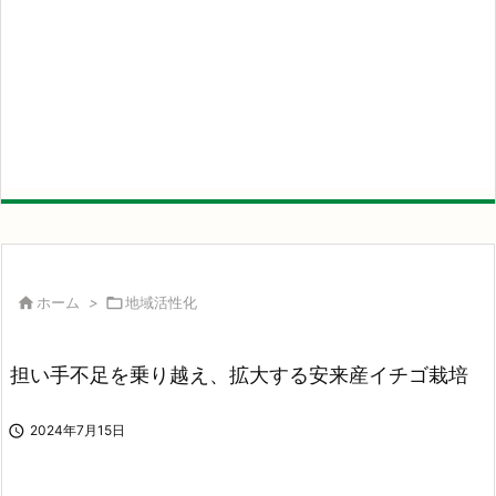

ホーム
>

地域活性化
担い手不足を乗り越え、拡大する安来産イチゴ栽培

2024年7月15日