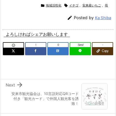

地域活性化

イチゴ
,
安来産いちご
,
苺

Posted by
Ka Shiba
よろしければシェアお願いします
!
0
Send
-

B!
Copy

Next
安来市観光協会は、10言語対応QRコード
付き「観光カード」で外国人観光客を誘
致！