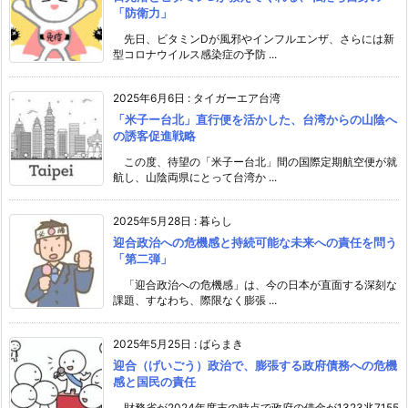
「防衛力」
先日、ビタミンDが風邪やインフルエンザ、さらには新
型コロナウイルス感染症の予防 ...
2025年6月6日
:
タイガーエア台湾
「米子ー台北」直行便を活かした、台湾からの山陰へ
の誘客促進戦略
この度、待望の「米子ー台北」間の国際定期航空便が就
航し、山陰両県にとって台湾か ...
2025年5月28日
:
暮らし
迎合政治への危機感と持続可能な未来への責任を問う
「第二弾」
「迎合政治への危機感」は、今の日本が直面する深刻な
課題、すなわち、際限なく膨張 ...
2025年5月25日
:
ばらまき
迎合（げいごう）政治で、膨張する政府債務への危機
感と国民の責任
財務省が2024年度末の時点で政府の借金が1323兆7155