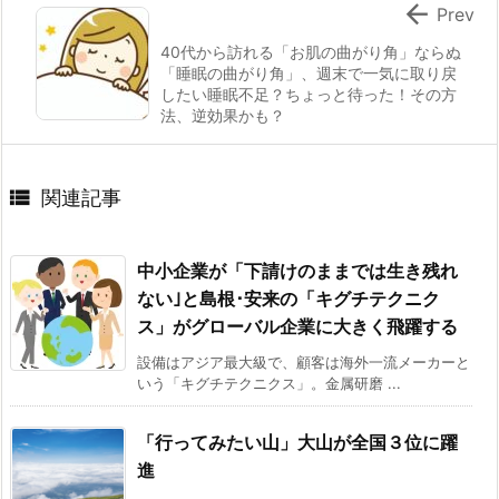

Prev
40代から訪れる「お肌の曲がり角」ならぬ
「睡眠の曲がり角」、週末で一気に取り戻
したい睡眠不足？ちょっと待った！その方
法、逆効果かも？

関連記事
中小企業が「下請けのままでは生き残れ
ない｣と島根･安来の「キグチテクニク
ス」がグローバル企業に大きく飛躍する
設備はアジア最大級で、顧客は海外一流メーカーと
いう「キグチテクニクス」。金属研磨 ...
「行ってみたい山」大山が全国３位に躍
進