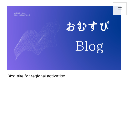


メニュ

サイド

前へ

次へ
Blog site for regional activation

検索