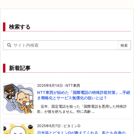
検索する
新着記事
2025年6月14日
:
NTT東西
NTT東西が始めた「国際電話の特殊詐欺対策」…手続
き簡略化とサービス無償化の狙いとは？
近年、固定電話を狙った「国際電話を悪用した特殊詐
欺」が後を絶ちません。特に高齢 ...
2025年6月7日
:
ビタミンD
日光浴とビタミンDが教えてくれる、私たち自身の