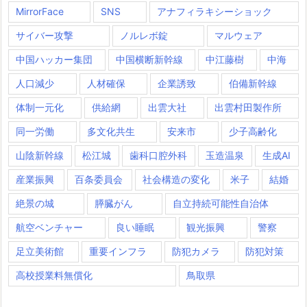
MirrorFace
SNS
アナフィラキシーショック
サイバー攻撃
ノルレボ錠
マルウェア
中国ハッカー集団
中国横断新幹線
中江藤樹
中海
人口減少
人材確保
企業誘致
伯備新幹線
体制一元化
供給網
出雲大社
出雲村田製作所
同一労働
多文化共生
安来市
少子高齢化
山陰新幹線
松江城
歯科口腔外科
玉造温泉
生成AI
産業振興
百条委員会
社会構造の変化
米子
結婚
絶景の城
膵臓がん
自立持続可能性自治体
航空ベンチャー
良い睡眠
観光振興
警察
足立美術館
重要インフラ
防犯カメラ
防犯対策
高校授業料無償化
鳥取県