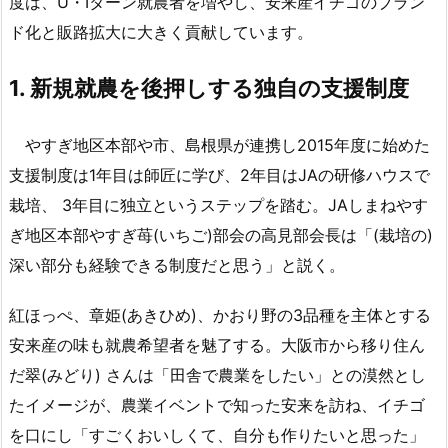
度は、U・Iターン就農者を増やし、安来産イチゴのブラン
ド化と販路拡大に大きく貢献しています。
1.
新規就農を後押しする独自の支援制度
やすぎ地区本部や市、島根県が連携し2015年度に始めた
支援制度は1年目は師匠に学び、2年目はJAの研修ハウスで
栽培、 3年目に独立というステップを踏む。JAしまねやす
ぎ地区本部やすぎ苺(いちご)部会の高見部会長は「(栽培の)
深い部分も経験できる制度だと思う」と説く。
紅ほっぺ、章姫(あきひめ)、かおり野の3品種を主体とする
安来産の味も就農希望者を魅了する。大阪市から移り住ん
だ翠(みどり) さんは「田舎で農業をしたい」との漠然とし
たイメージが、農業イベントで知った安来を訪ね、イチゴ
を口にし「すごくおいしくて、自分も作りたいと思った」