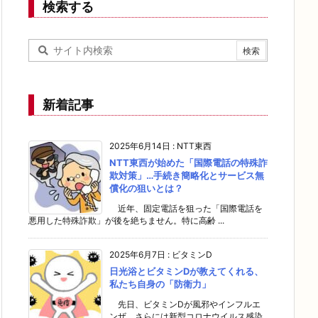
検索する
新着記事
2025年6月14日
:
NTT東西
NTT東西が始めた「国際電話の特殊詐
欺対策」…手続き簡略化とサービス無
償化の狙いとは？
近年、固定電話を狙った「国際電話を
悪用した特殊詐欺」が後を絶ちません。特に高齢 ...
2025年6月7日
:
ビタミンD
日光浴とビタミンDが教えてくれる、
私たち自身の「防衛力」
先日、ビタミンDが風邪やインフルエ
ンザ、さらには新型コロナウイルス感染