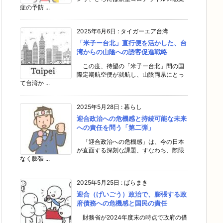
症の予防 ...
2025年6月6日
:
タイガーエア台湾
「米子ー台北」直行便を活かした、台
湾からの山陰への誘客促進戦略
この度、待望の「米子ー台北」間の国
際定期航空便が就航し、山陰両県にとっ
て台湾か ...
2025年5月28日
:
暮らし
迎合政治への危機感と持続可能な未来
への責任を問う「第二弾」
「迎合政治への危機感」は、今の日本
が直面する深刻な課題、すなわち、際限
なく膨張 ...
2025年5月25日
:
ばらまき
迎合（げいごう）政治で、膨張する政
府債務への危機感と国民の責任
財務省が2024年度末の時点で政府の借