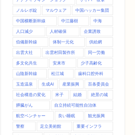
ノルレボ錠
マルウェア
中国ハッカー集団
中国横断新幹線
中江藤樹
中海
人口減少
人材確保
企業誘致
伯備新幹線
体制一元化
供給網
出雲大社
出雲村田製作所
同一労働
多文化共生
安来市
少子高齢化
山陰新幹線
松江城
歯科口腔外科
玉造温泉
生成AI
産業振興
百条委員会
社会構造の変化
米子
結婚
絶景の城
膵臓がん
自立持続可能性自治体
航空ベンチャー
良い睡眠
観光振興
警察
足立美術館
重要インフラ