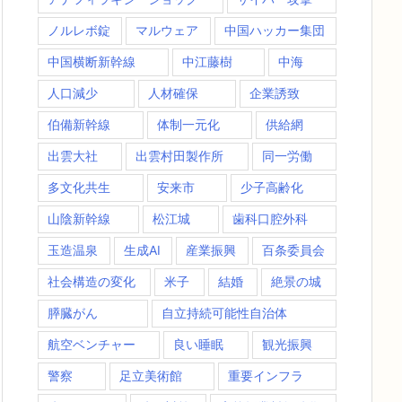
ノルレボ錠
マルウェア
中国ハッカー集団
中国横断新幹線
中江藤樹
中海
人口減少
人材確保
企業誘致
伯備新幹線
体制一元化
供給網
出雲大社
出雲村田製作所
同一労働
多文化共生
安来市
少子高齢化
山陰新幹線
松江城
歯科口腔外科
玉造温泉
生成AI
産業振興
百条委員会
社会構造の変化
米子
結婚
絶景の城
膵臓がん
自立持続可能性自治体
航空ベンチャー
良い睡眠
観光振興
警察
足立美術館
重要インフラ