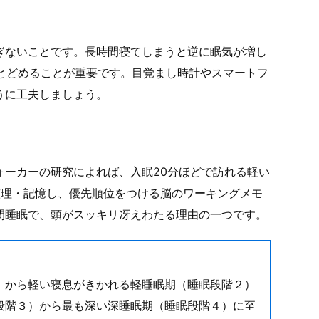
ぎないことです。長時間寝てしまうと逆に眠気が増し
にとどめることが重要です。目覚まし時計やスマートフ
うに工夫しましょう。
ォーカーの研究によれば、入眠20分ほどで訪れる軽い
整理・記憶し、優先順位をつける脳のワーキングメモ
間睡眠で、頭がスッキリ冴えわたる理由の一つです。
）から軽い寝息がきかれる軽睡眠期（睡眠段階２）
段階３）から最も深い深睡眠期（睡眠段階４）に至