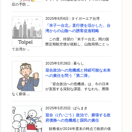
症の予防 ...
2025年6月6日
:
タイガーエア台湾
「米子ー台北」直行便を活かした、台
湾からの山陰への誘客促進戦略
この度、待望の「米子ー台北」間の国
際定期航空便が就航し、山陰両県にとっ
て台湾か ...
2025年5月28日
:
暮らし
迎合政治への危機感と持続可能な未来
への責任を問う「第二弾」
「迎合政治への危機感」は、今の日本
が直面する深刻な課題、すなわち、際限
なく膨張 ...
2025年5月25日
:
ばらまき
迎合（げいごう）政治で、膨張する政
府債務への危機感と国民の責任
財務省が2024年度末の時点で政府の借