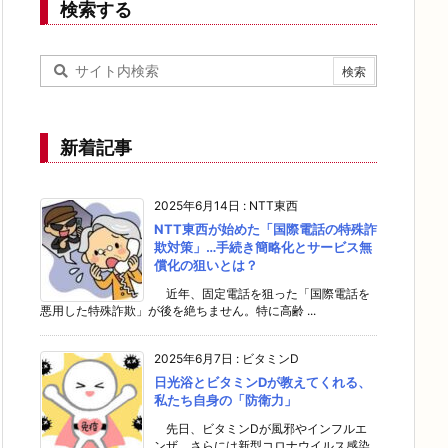
検索する
新着記事
2025年6月14日
:
NTT東西
NTT東西が始めた「国際電話の特殊詐
欺対策」…手続き簡略化とサービス無
償化の狙いとは？
近年、固定電話を狙った「国際電話を
悪用した特殊詐欺」が後を絶ちません。特に高齢 ...
2025年6月7日
:
ビタミンD
日光浴とビタミンDが教えてくれる、
私たち自身の「防衛力」
先日、ビタミンDが風邪やインフルエ
ンザ、さらには新型コロナウイルス感染