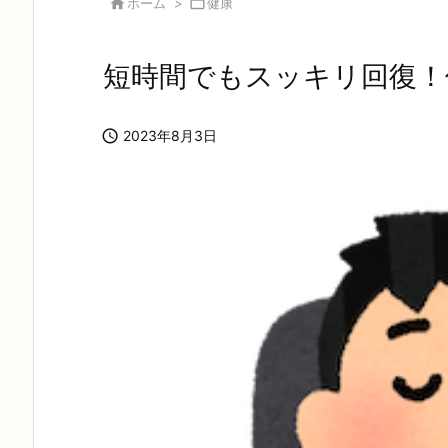

ホーム
>

健康
短時間でもスッキリ回復！

2023年8月3日